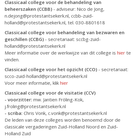
Classicaal college voor de behandeling van
beheerszaken (CCBB)
- adviseur: Nico de Jong,
n.dejong@protestantsekerk.nl, ccbb-zuid-
holland@protestantsekerk.nl, tel. 030-8801618
Classicaal college voor behandeling van bezwaren en
geschillen (CCBG)
- secretariaat: sccbg-zuid-
holland@protestantsekerk.nl
Meer informatie over de werkwijze van dit college is
hier
te
vinden.
Classicaal college voor het opzicht (CCO)
- secretariaat:
scco-zuid-holland@protestantsekerk.nl
Voor meer informatie, klik
hier
Classicaal college voor de visitatie (CCV)
- voorzitter:
mw. Jantien Fröling-Kok,
j.froling@protestantsekerk.nl
- scriba:
Chris Vonk, c.vonk@protestantsekerk.nl
De leden van deze colleges worden benoemd door de
classicale vergaderingen Zuid-Holland Noord en Zuid-
Holland Zuid