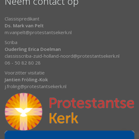
Neem contact op
Classispredikant
Ds. Mark van Pelt
m.vanpelt@protestantsekerk.nl
Scriba
Ouderling Erica Doelman
classisscriba-zuid-holland-noord@protestantsekerk.nl
06 - 50 82 80 28
Voorzitter visitatie
Jantien Fröling-Kok
j.froling@protestantsekerk.nl