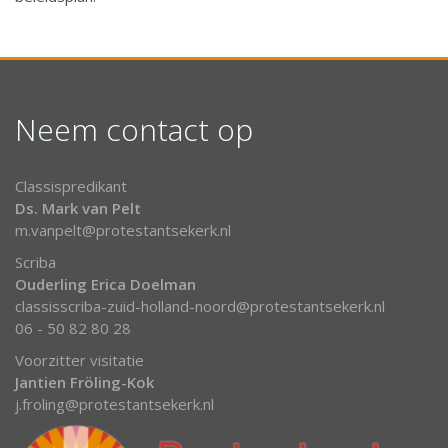
Neem contact op
Classispredikant
Ds. Mark van Pelt
m.vanpelt@protestantsekerk.nl
Scriba
Ouderling Erica Doelman
classisscriba-zuid-holland-noord@protestantsekerk.nl
06 - 50 82 80 28
Voorzitter visitatie
Jantien Fröling-Kok
j.froling@protestantsekerk.nl